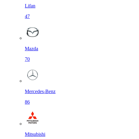
Lifan
47
Mazda
70
Mercedes-Benz
86
Mitsubishi