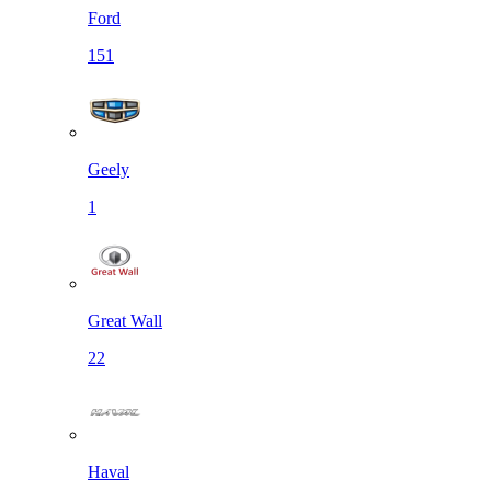
Ford
151
Geely
1
Great Wall
22
Haval