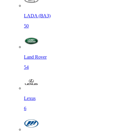
LADA (ВАЗ)
50
Land Rover
54
Lexus
6