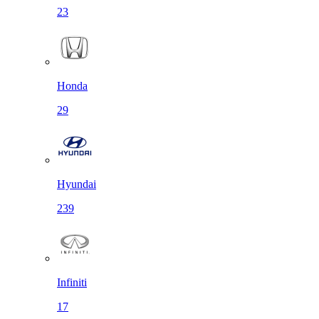
23
Honda
29
Hyundai
239
Infiniti
17