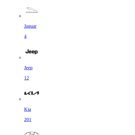
Jaguar
4
Jeep
12
Kia
201