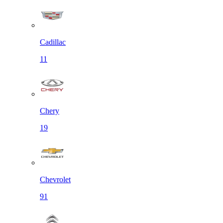
Cadillac
11
Chery
19
Chevrolet
91