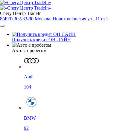
Chery Центр TradeIn
8(499) 302-33-90
Москва, Новохохловская ул., 11 ст.2
Получить кредит ОН ЛАЙН
Авто с пробегом
Audi
104
BMW
92