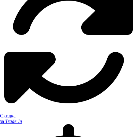
Скидка
за
Trade-In