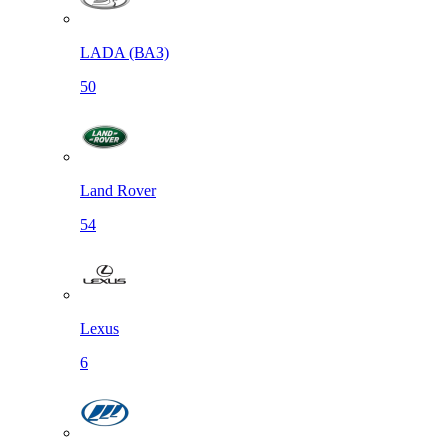
LADA (ВАЗ)
50
Land Rover
54
Lexus
6