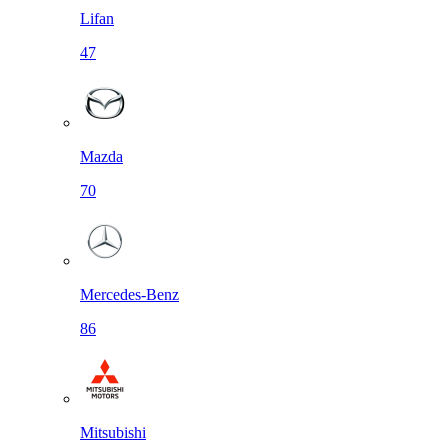
Lifan
47
Mazda
70
Mercedes-Benz
86
Mitsubishi