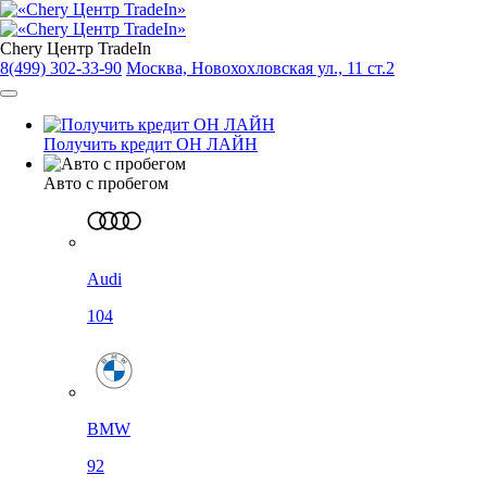
Chery Центр TradeIn
8(499) 302-33-90
Москва, Новохохловская ул., 11 ст.2
Получить кредит ОН ЛАЙН
Авто с пробегом
Audi
104
BMW
92