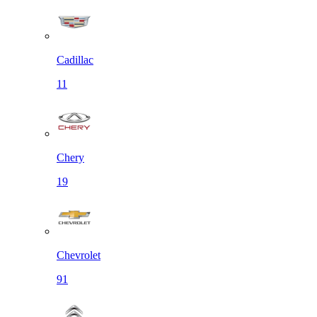
Cadillac
11
Chery
19
Chevrolet
91