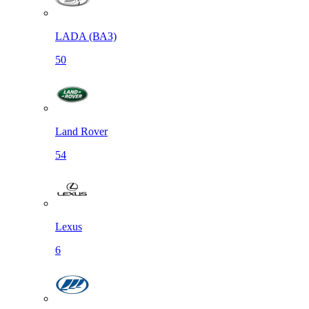
LADA (ВАЗ)
50
Land Rover
54
Lexus
6