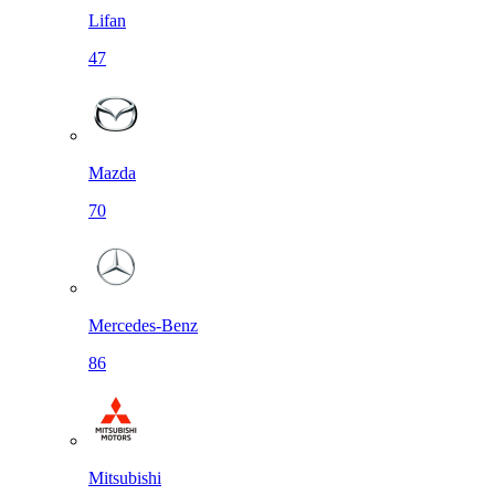
Lifan
47
Mazda
70
Mercedes-Benz
86
Mitsubishi