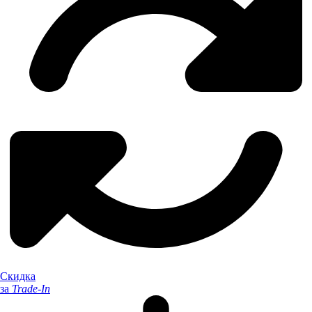
Скидка
за
Trade-In