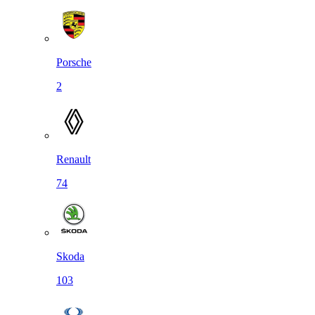
Porsche
2
Renault
74
Skoda
103