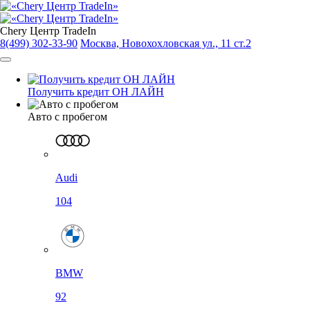
Chery Центр TradeIn
8(499) 302-33-90
Москва, Новохохловская ул., 11 ст.2
Получить кредит ОН ЛАЙН
Авто с пробегом
Audi
104
BMW
92