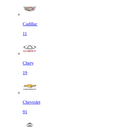
Cadillac
11
Chery
19
Chevrolet
91