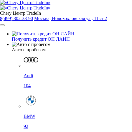
Chery Центр TradeIn
8(499) 302-33-90
Москва, Новохохловская ул., 11 ст.2
Получить кредит ОН ЛАЙН
Авто с пробегом
Audi
104
BMW
92