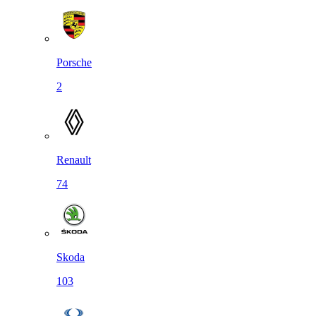
Porsche
2
Renault
74
Skoda
103