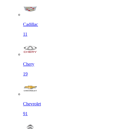
Cadillac
11
Chery
19
Chevrolet
91