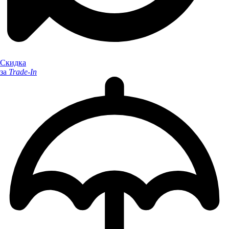
Скидка
за
Trade-In