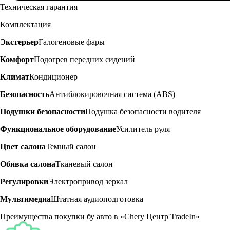
Техническая гарантия
Комплектация
Экстерьер
Галогеновые фары
Комфорт
Подогрев передних сидений
Климат
Кондиционер
Безопасность
Антиблокировочная система (ABS)
Подушки безопасности
Подушка безопасности водителя
Функциональное оборудование
Усилитель руля
Цвет салона
Темный салон
Обивка салона
Тканевый салон
Регулировки
Электропривод зеркал
Мультимедиа
Штатная аудиоподготовка
Преимущества покупки бу авто в «Chery Центр TradeIn»