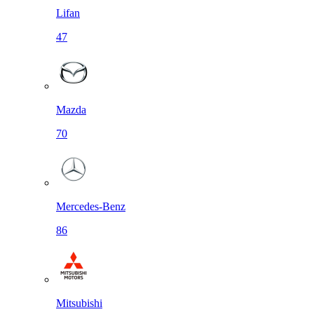
Lifan
47
Mazda
70
Mercedes-Benz
86
Mitsubishi