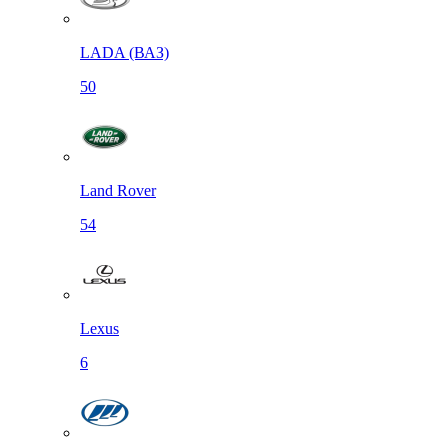
LADA (ВАЗ)
50
Land Rover
54
Lexus
6