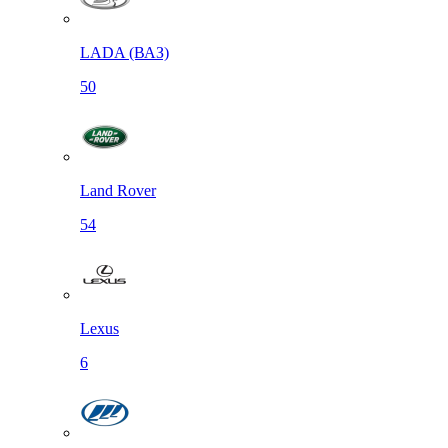
LADA (ВАЗ)
50
Land Rover
54
Lexus
6