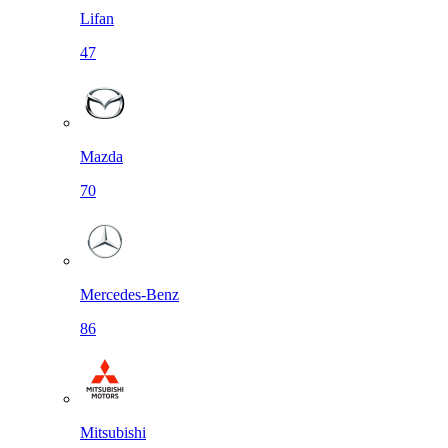
Lifan
47
Mazda
70
Mercedes-Benz
86
Mitsubishi