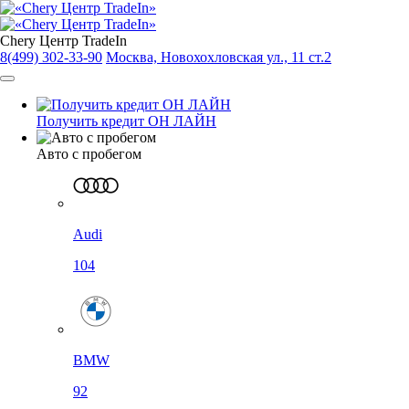
Chery Центр TradeIn
8(499) 302-33-90
Москва, Новохохловская ул., 11 ст.2
Получить кредит ОН ЛАЙН
Авто с пробегом
Audi
104
BMW
92