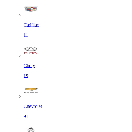
Cadillac
11
Chery
19
Chevrolet
91