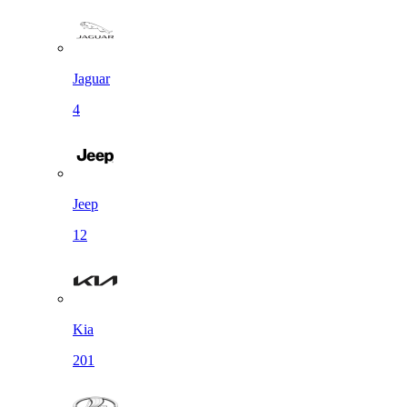
Jaguar
4
Jeep
12
Kia
201