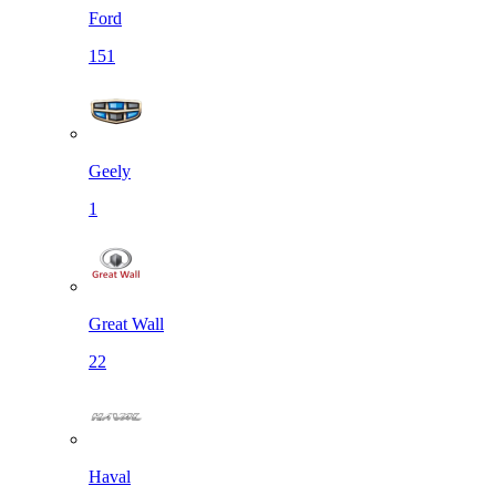
Ford
151
Geely
1
Great Wall
22
Haval