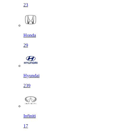
23
Honda
29
Hyundai
239
Infiniti
17