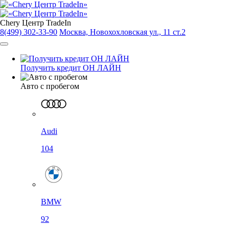
Chery Центр TradeIn
8(499) 302-33-90
Москва, Новохохловская ул., 11 ст.2
Получить кредит ОН ЛАЙН
Авто с пробегом
Audi
104
BMW
92