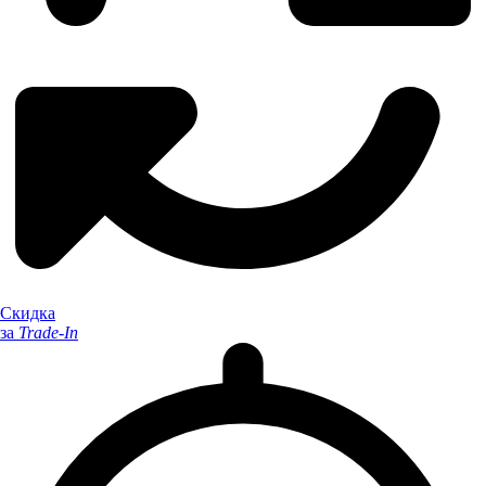
Скидка
за
Trade-In