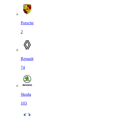
Porsche
2
Renault
74
Skoda
103