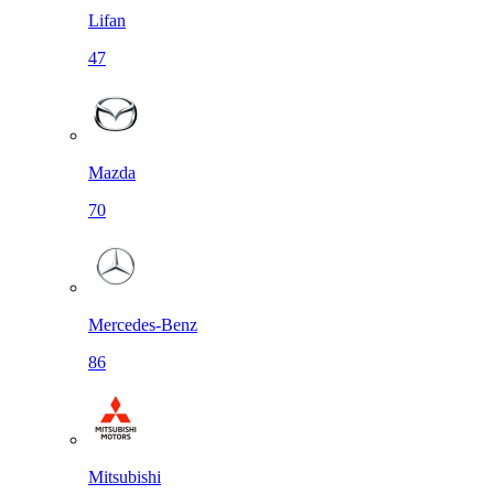
Lifan
47
Mazda
70
Mercedes-Benz
86
Mitsubishi