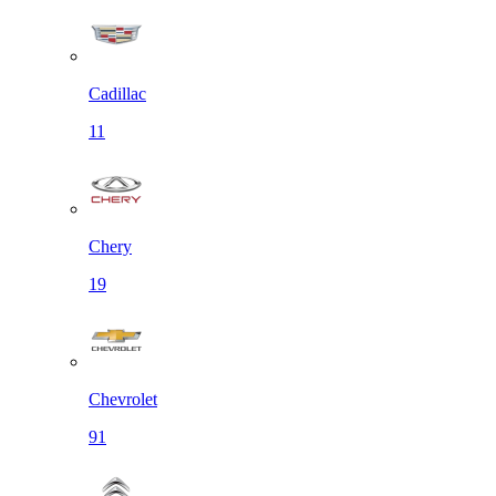
Cadillac
11
Chery
19
Chevrolet
91