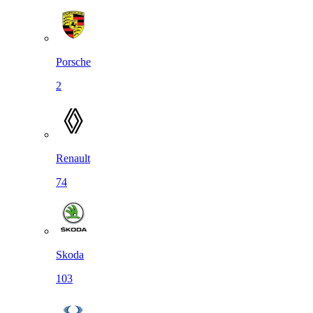
Porsche
2
Renault
74
Skoda
103