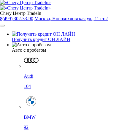
Chery Центр TradeIn
8(499) 302-33-90
Москва, Новохохловская ул., 11 ст.2
Получить кредит ОН ЛАЙН
Авто с пробегом
Audi
104
BMW
92