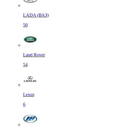
LADA (ВАЗ)
50
Land Rover
54
Lexus
6