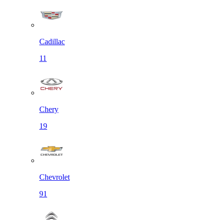
Cadillac
11
Chery
19
Chevrolet
91