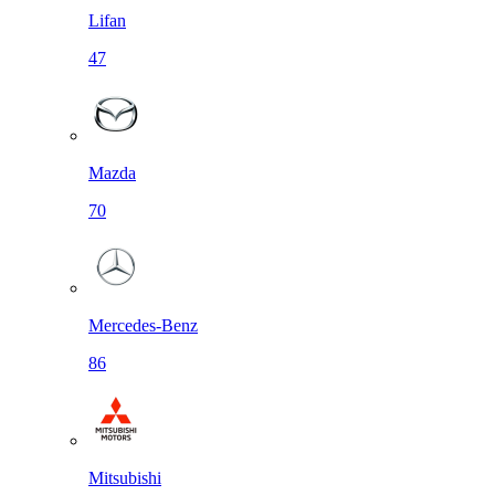
Lifan
47
Mazda
70
Mercedes-Benz
86
Mitsubishi