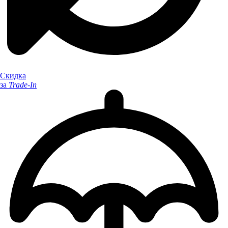
Скидка
за
Trade-In