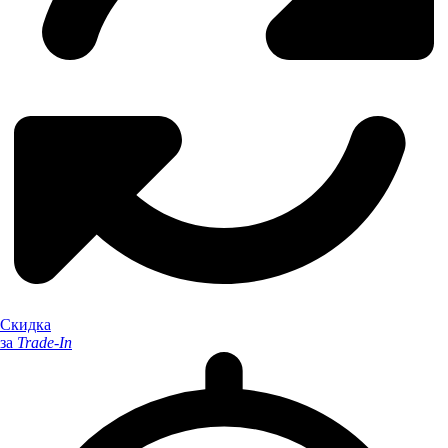
Скидка
за
Trade-In