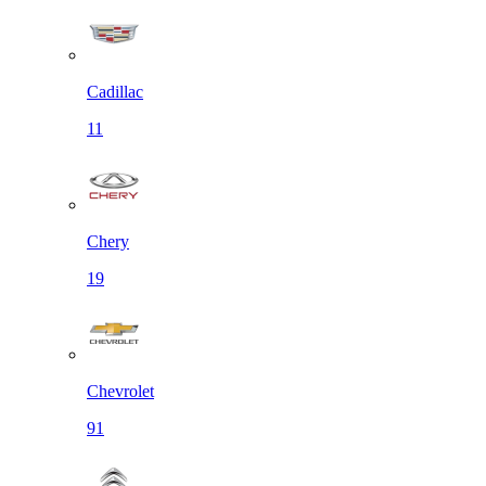
Cadillac
11
Chery
19
Chevrolet
91