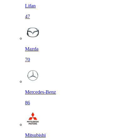
Lifan
47
Mazda
70
Mercedes-Benz
86
Mitsubishi