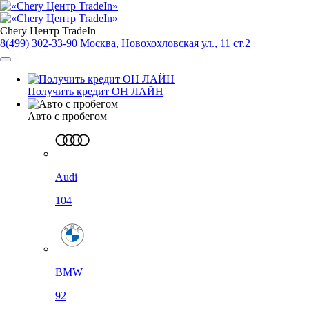
Chery Центр TradeIn
8(499) 302-33-90
Москва, Новохохловская ул., 11 ст.2
Получить кредит ОН ЛАЙН
Авто с пробегом
Audi
104
BMW
92