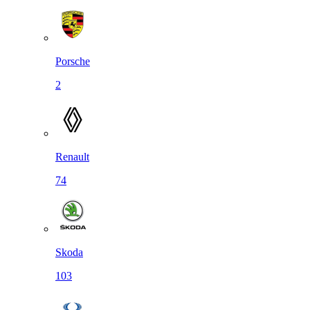
Porsche
2
Renault
74
Skoda
103