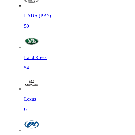
LADA (ВАЗ)
50
Land Rover
54
Lexus
6