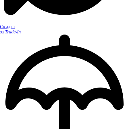
Скидка
за
Trade-In