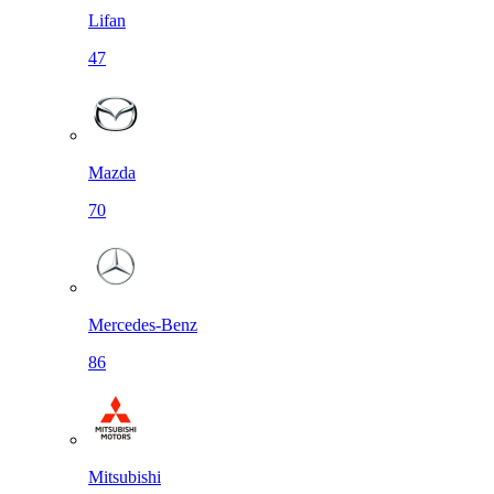
Lifan
47
Mazda
70
Mercedes-Benz
86
Mitsubishi