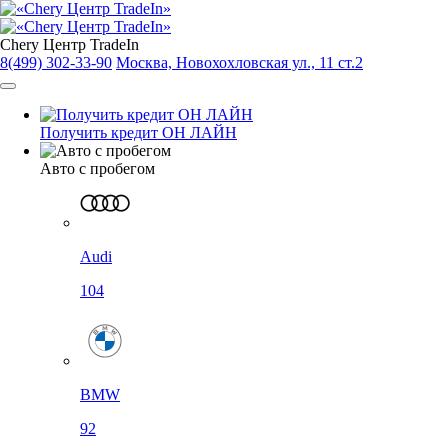
Chery Центр TradeIn
8(499) 302-33-90
Москва, Новохохловская ул., 11 ст.2
Получить кредит ОН ЛАЙН
Авто с пробегом
Audi
104
BMW
92