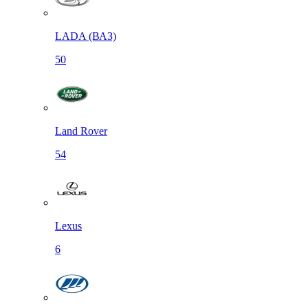
LADA (ВАЗ)
50
Land Rover
54
Lexus
6