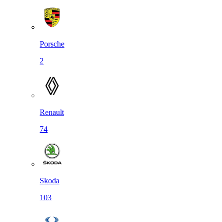
Porsche
2
Renault
74
Skoda
103