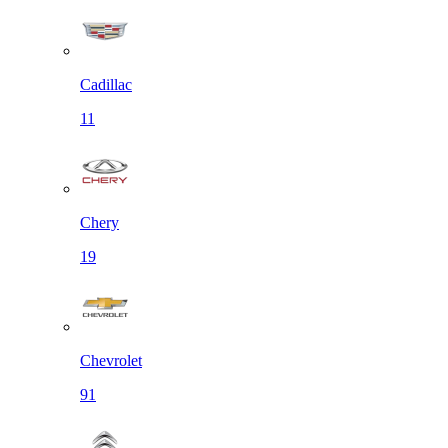
Cadillac
11
Chery
19
Chevrolet
91