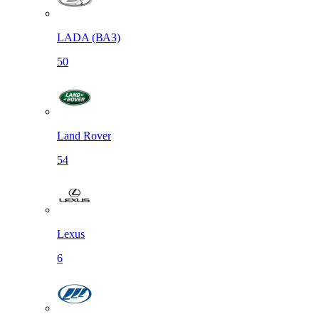
LADA (ВАЗ)
50
Land Rover
54
Lexus
6