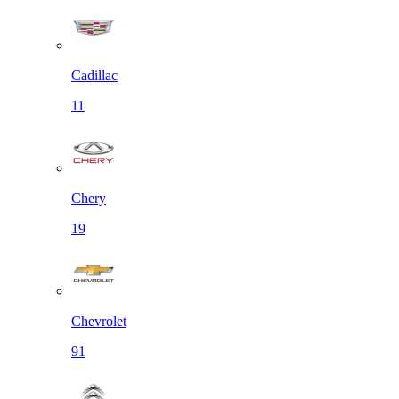
Cadillac
11
Chery
19
Chevrolet
91