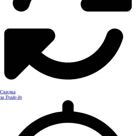
Скидка
за
Trade-In