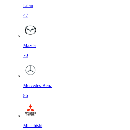
Lifan
47
Mazda
70
Mercedes-Benz
86
Mitsubishi