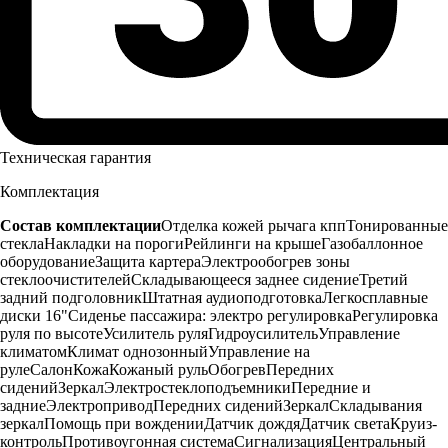
Техническая гарантия
Комплектация
Состав комплектации
Отделка кожей рычага кпп
Тонированные
стекла
Накладки на пороги
Рейлинги на крыше
Газобаллонное
оборудование
Защита картера
Электрообогрев зоны
стеклоочистителей
Складывающееся заднее сидение
Третий
задний подголовник
Штатная аудиоподготовка
Легкосплавные
диски 16"
Сиденье пассажира: электро регулировка
Регулировка
руля по высоте
Усилитель руля
Гидроусилитель
Управление
климатом
Климат однозонный
Управление на
руле
Салон
Кожа
Кожаный руль
Обогрев
Передних
сидений
Зеркал
Электростеклоподъемники
Передние и
задние
Электропривод
Передних сидений
Зеркал
Складывания
зеркал
Помощь при вождении
Датчик дождя
Датчик света
Круиз-
контроль
Противоугонная система
Сигнализация
Центральный