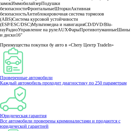
замок
Иммобилайзер
Подушки
безопасности
Фронтальные
Шторки
Активная
безопасность
Антиблокировочная система тормозов
(ABS)
Система курсовой устойчивости
(ESP/ESC/DSC)
Мультимедиа и навигация
CD/DVD/Blu-
ray
Радио
Управление на руле
AUX
Фары
Противотуманные
Шины
и диски
16"
Преимущества покупки бу авто в «Chery Центр TradeIn»
Проверенные автомобили
Каждый автомобиль проходит диагностику по 250 параметрам
Юридическая гарантия
Все автомобили проверены криминалистами и продаются с
юридической гарантией