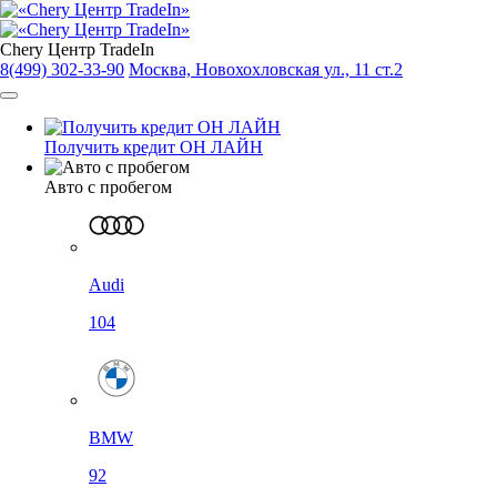
Chery Центр TradeIn
8(499) 302-33-90
Москва, Новохохловская ул., 11 ст.2
Получить кредит ОН ЛАЙН
Авто с пробегом
Audi
104
BMW
92