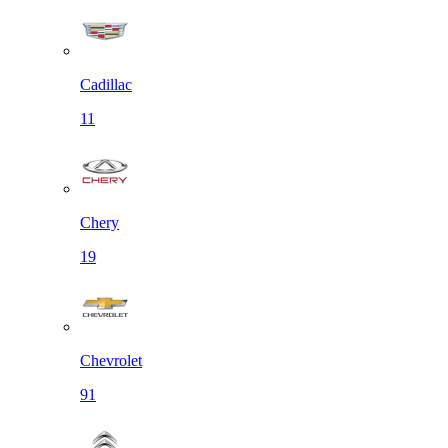
Cadillac
11
Chery
19
Chevrolet
91