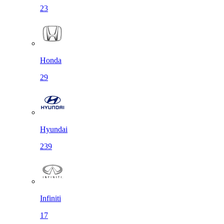
23
Honda
29
Hyundai
239
Infiniti
17