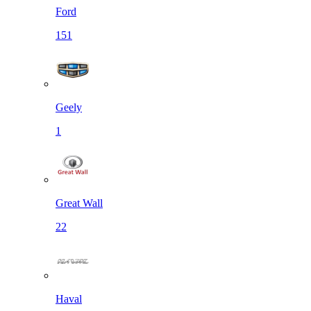
Ford
151
Geely
1
Great Wall
22
Haval