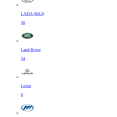
LADA (ВАЗ)
50
Land Rover
54
Lexus
6