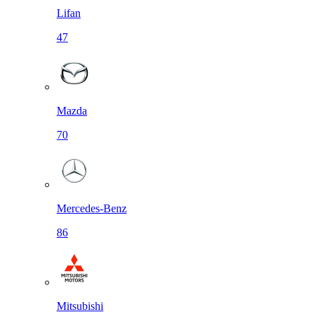
Lifan
47
Mazda
70
Mercedes-Benz
86
Mitsubishi