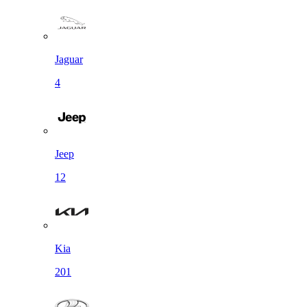
Jaguar
4
Jeep
12
Kia
201