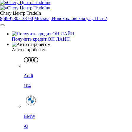
Chery Центр TradeIn
8(499) 302-33-90
Москва, Новохохловская ул., 11 ст.2
Получить кредит ОН ЛАЙН
Авто с пробегом
Audi
104
BMW
92