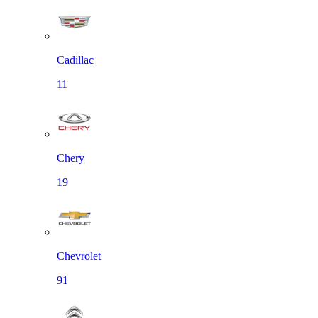
Cadillac
11
Chery
19
Chevrolet
91