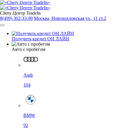
Chery Центр TradeIn
8(499) 302-33-90
Москва, Новохохловская ул., 11 ст.2
Получить кредит ОН ЛАЙН
Авто с пробегом
Audi
104
BMW
92