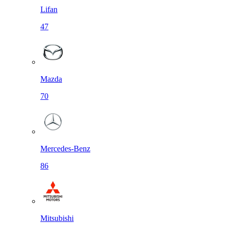
Lifan
47
Mazda
70
Mercedes-Benz
86
Mitsubishi