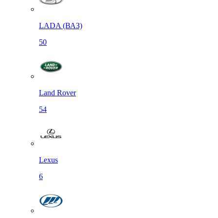
LADA (ВАЗ)
50
Land Rover
54
Lexus
6