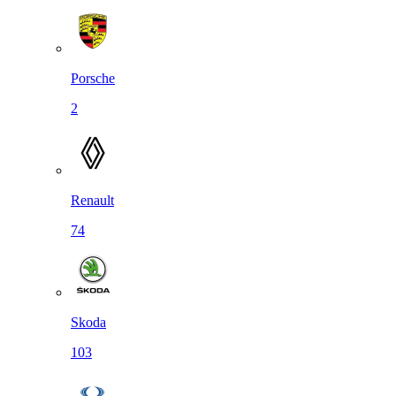
Porsche
2
Renault
74
Skoda
103