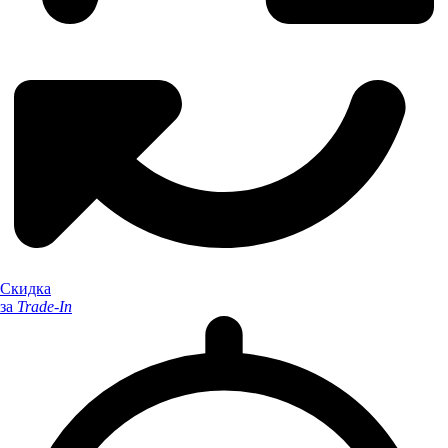
Скидка
за
Trade-In