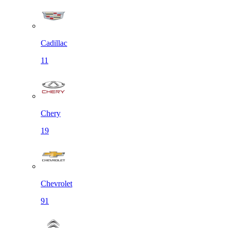
Cadillac
11
Chery
19
Chevrolet
91