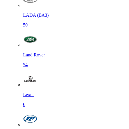
LADA (ВАЗ)
50
Land Rover
54
Lexus
6