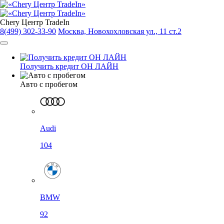
Chery Центр TradeIn
8(499) 302-33-90
Москва, Новохохловская ул., 11 ст.2
Получить кредит ОН ЛАЙН
Авто с пробегом
Audi
104
BMW
92