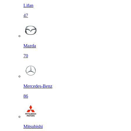
Lifan
47
Mazda
70
Mercedes-Benz
86
Mitsubishi