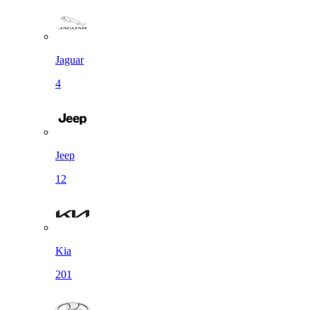
Jaguar
4
Jeep
12
Kia
201