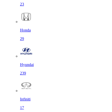
23
Honda
29
Hyundai
239
Infiniti
17