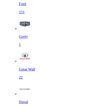
Ford
151
Geely
1
Great Wall
22
Haval