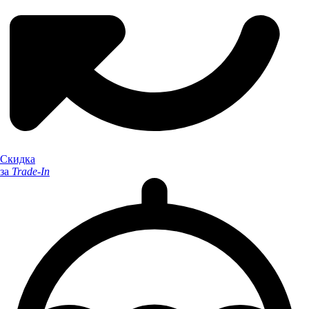
Скидка
за
Trade-In