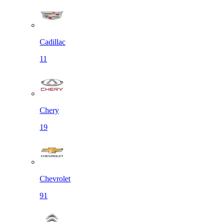
Cadillac
11
Chery
19
Chevrolet
91