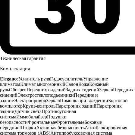
Техническая гарантия
Комплектация
Elegance
Усилитель руля
Гидроусилитель
Управление
климатом
Климат многозонный
Салон
Кожа
Кожаный
руль
Обогрев
Передних сидений
Задних сидений
Зеркал
Передних
сидений
Электростеклоподъемники
Передние и
задние
Электропривод
Зеркал
Помощь при вождении
Бортовой
компьютер
Круиз-контроль
Парктроник задний
Парктроник
задний
Датчик света
Противоугонная
система
Иммобилайзер
Подушки
безопасности
Фронтальные
Фронтальные
Боковые
передние
Шторки
Активная безопасность
Антиблокировочная
система тормозов (ABS)
Антипробуксовочная система