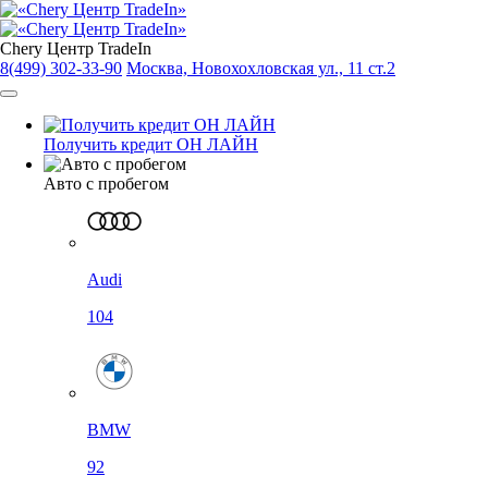
Chery Центр TradeIn
8(499) 302-33-90
Москва, Новохохловская ул., 11 ст.2
Получить кредит ОН ЛАЙН
Авто с пробегом
Audi
104
BMW
92