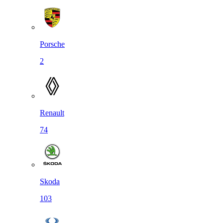
Porsche
2
Renault
74
Skoda
103