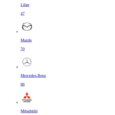
Lifan
47
Mazda
70
Mercedes-Benz
86
Mitsubishi