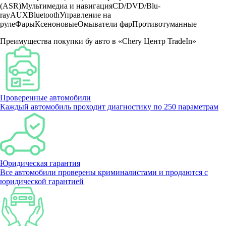
(ASR)
Мультимедиа и навигация
CD/DVD/Blu-
ray
AUX
Bluetooth
Управление на
руле
Фары
Ксеноновые
Омыватели фар
Противотуманные
Преимущества покупки бу авто в «Chery Центр TradeIn»
Проверенные автомобили
Каждый автомобиль проходит диагностику по 250 параметрам
Юридическая гарантия
Все автомобили проверены криминалистами и продаются с
юридической гарантией