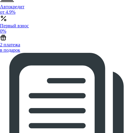
Автокредит
от 4.9%
Первый взнос
0%
2 платежа
в подарок