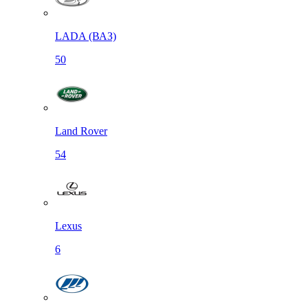
LADA (ВАЗ)
50
Land Rover
54
Lexus
6