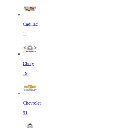
Cadillac
11
Chery
19
Chevrolet
91