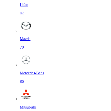
Lifan
47
Mazda
70
Mercedes-Benz
86
Mitsubishi