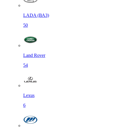
LADA (ВАЗ)
50
Land Rover
54
Lexus
6