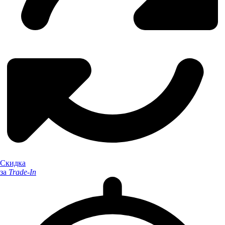
Скидка
за
Trade-In