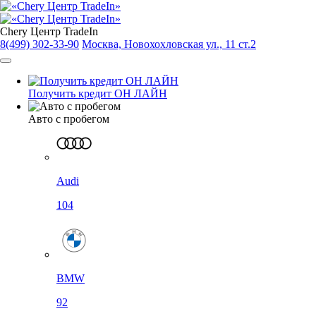
Chery Центр TradeIn
8(499) 302-33-90
Москва, Новохохловская ул., 11 ст.2
Получить кредит ОН ЛАЙН
Авто с пробегом
Audi
104
BMW
92