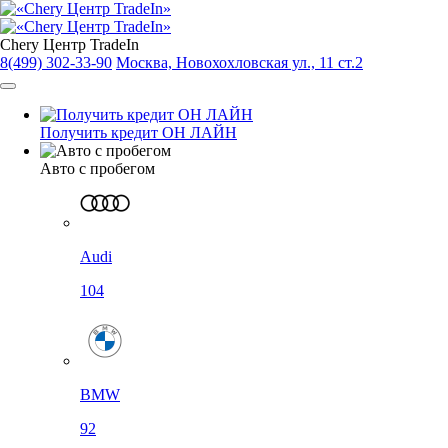
Chery Центр TradeIn
8(499) 302-33-90
Москва, Новохохловская ул., 11 ст.2
Получить кредит ОН ЛАЙН
Авто с пробегом
Audi
104
BMW
92