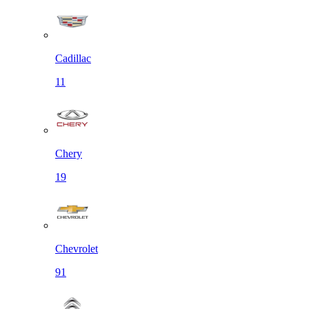
Cadillac
11
Chery
19
Chevrolet
91