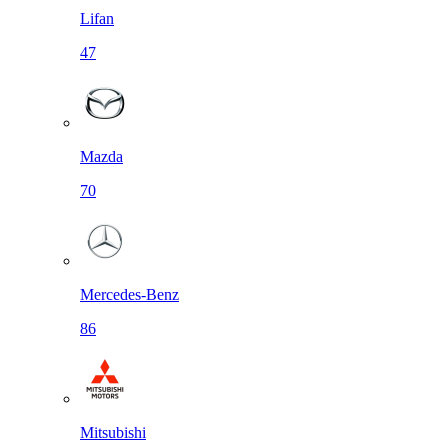
Lifan
47
Mazda
70
Mercedes-Benz
86
Mitsubishi