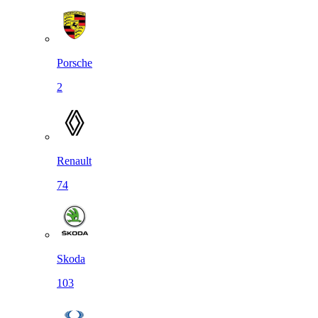
Porsche
2
Renault
74
Skoda
103