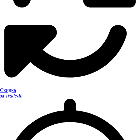
Скидка
за
Trade-In