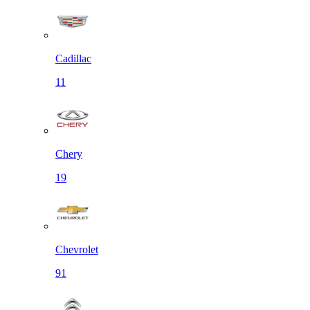
Cadillac
11
Chery
19
Chevrolet
91