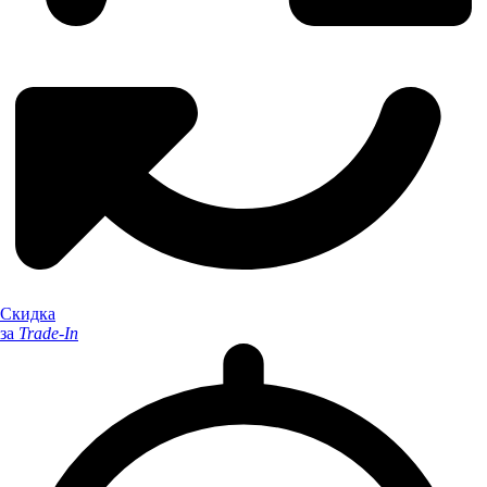
Скидка
за
Trade-In