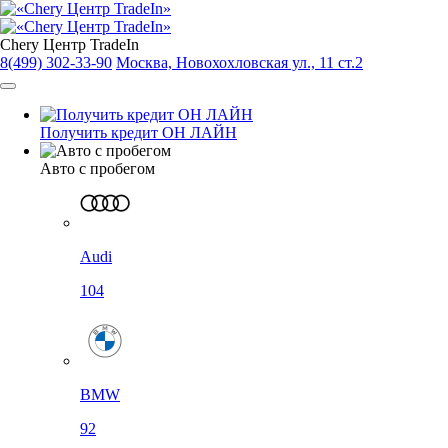
Chery Центр TradeIn
8(499) 302-33-90
Москва, Новохохловская ул., 11 ст.2
Получить кредит ОН ЛАЙН
Авто с пробегом
Audi
104
BMW
92