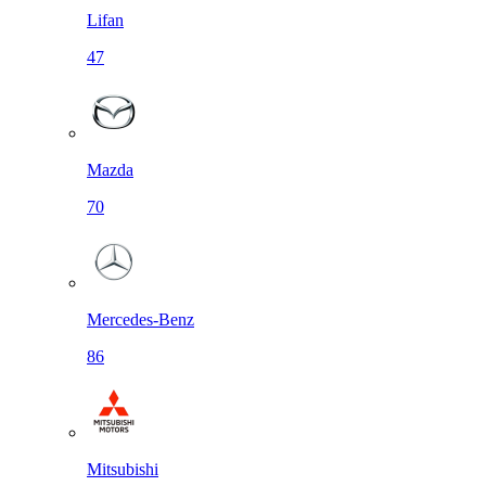
Lifan
47
Mazda
70
Mercedes-Benz
86
Mitsubishi