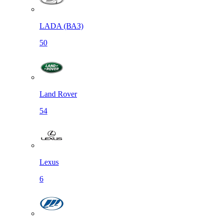
LADA (ВАЗ)
50
Land Rover
54
Lexus
6