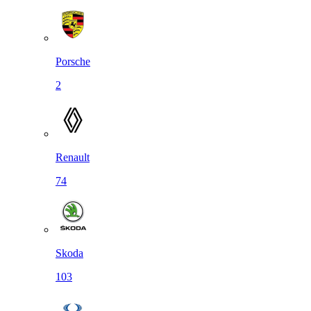
Porsche
2
Renault
74
Skoda
103