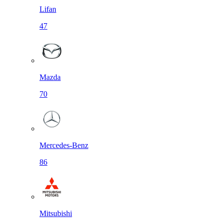
Lifan
47
Mazda
70
Mercedes-Benz
86
Mitsubishi