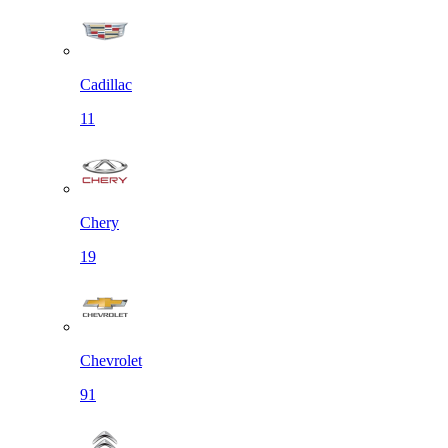
Cadillac
11
Chery
19
Chevrolet
91