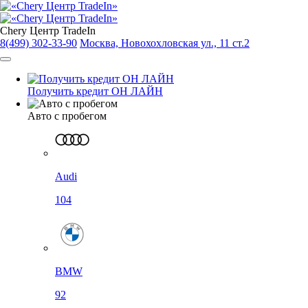
Chery Центр TradeIn
8(499) 302-33-90
Москва, Новохохловская ул., 11 ст.2
Получить кредит ОН ЛАЙН
Авто с пробегом
Audi
104
BMW
92