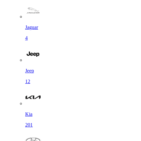
Jaguar
4
Jeep
12
Kia
201