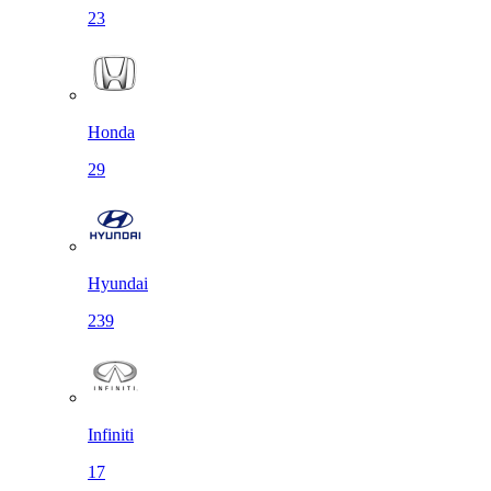
23
Honda
29
Hyundai
239
Infiniti
17