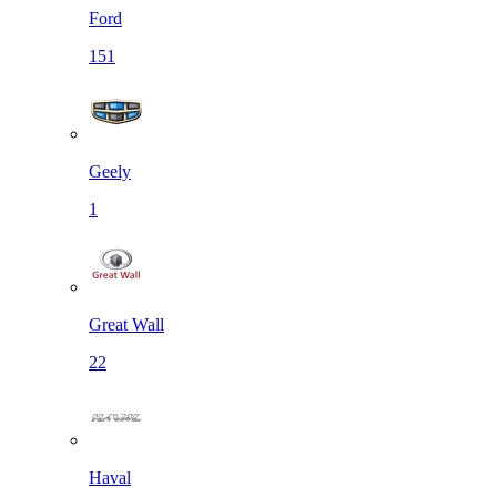
Ford
151
Geely
1
Great Wall
22
Haval