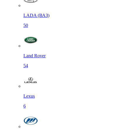
LADA (ВАЗ)
50
Land Rover
54
Lexus
6