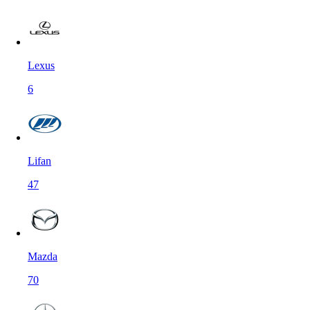
Lexus
6
Lifan
47
Mazda
70