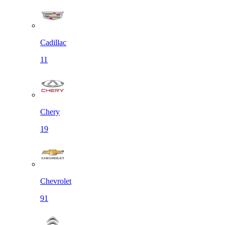
Cadillac
11
Chery
19
Chevrolet
91