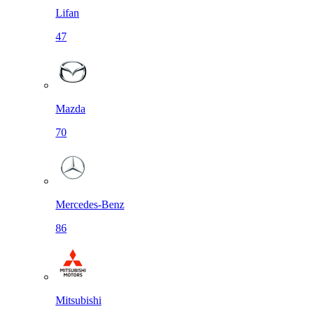
Lifan
47
Mazda
70
Mercedes-Benz
86
Mitsubishi