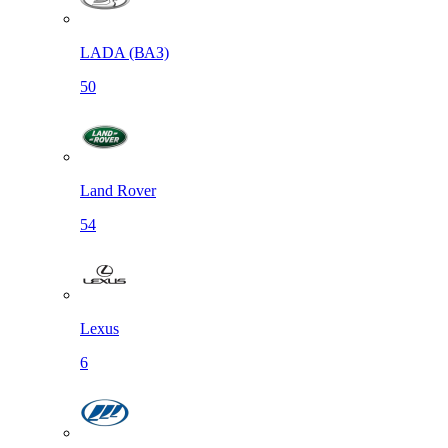
LADA (ВАЗ)
50
Land Rover
54
Lexus
6