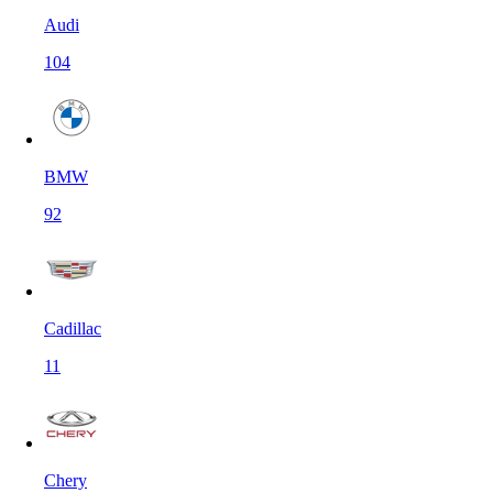
Audi
104
BMW
92
Cadillac
11
Chery