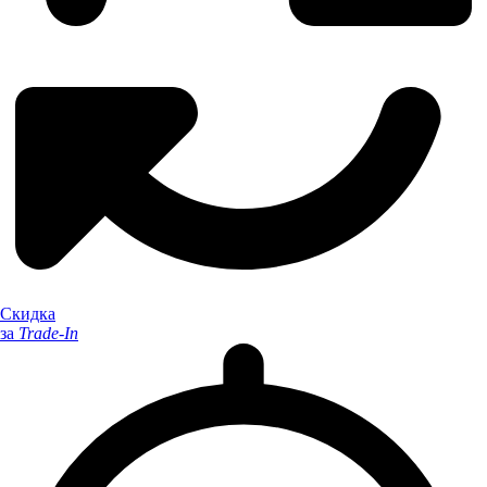
Скидка
за
Trade-In