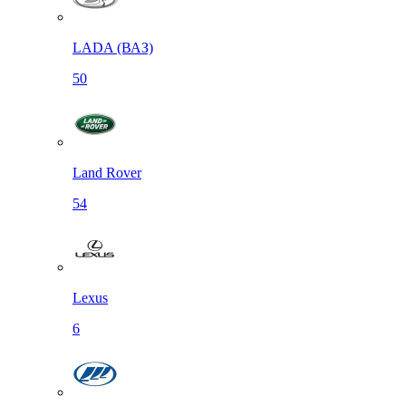
LADA (ВАЗ)
50
Land Rover
54
Lexus
6