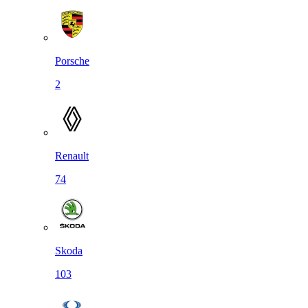
Porsche
2
Renault
74
Skoda
103