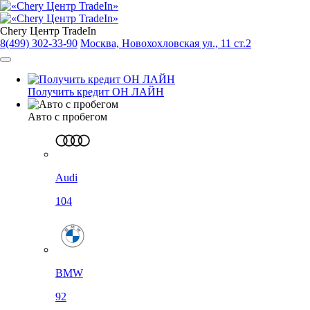
Chery Центр TradeIn
8(499) 302-33-90
Москва, Новохохловская ул., 11 ст.2
Получить кредит ОН ЛАЙН
Авто с пробегом
Audi
104
BMW
92