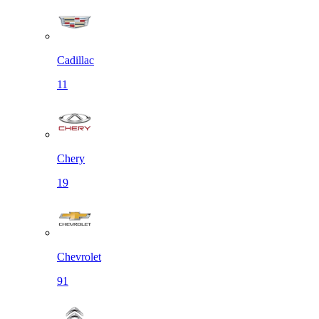
Cadillac
11
Chery
19
Chevrolet
91