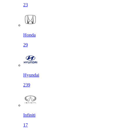
23
Honda
29
Hyundai
239
Infiniti
17