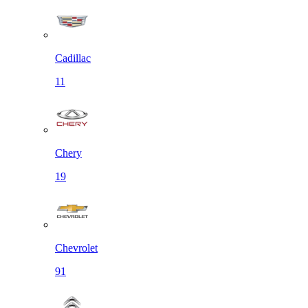
Cadillac
11
Chery
19
Chevrolet
91