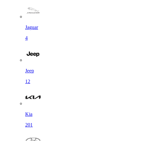
Jaguar
4
Jeep
12
Kia
201