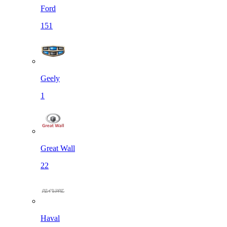
Ford
151
Geely
1
Great Wall
22
Haval