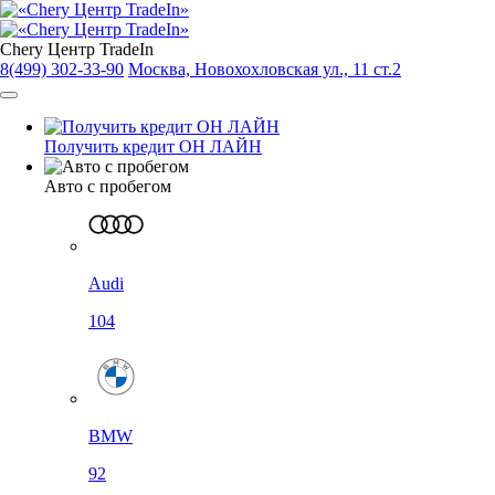
Chery Центр TradeIn
8(499) 302-33-90
Москва, Новохохловская ул., 11 ст.2
Получить кредит ОН ЛАЙН
Авто с пробегом
Audi
104
BMW
92