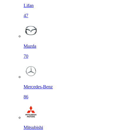
Lifan
47
Mazda
70
Mercedes-Benz
86
Mitsubishi