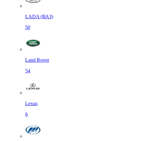
LADA (ВАЗ)
50
Land Rover
54
Lexus
6