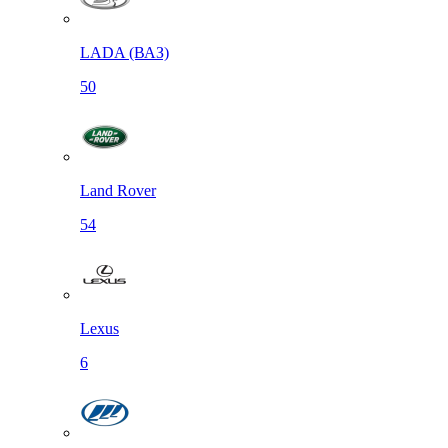
LADA (ВАЗ)
50
Land Rover
54
Lexus
6