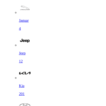
Jaguar
4
Jeep
12
Kia
201