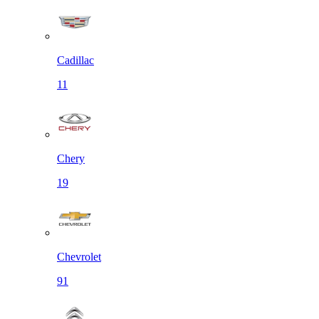
Cadillac
11
Chery
19
Chevrolet
91