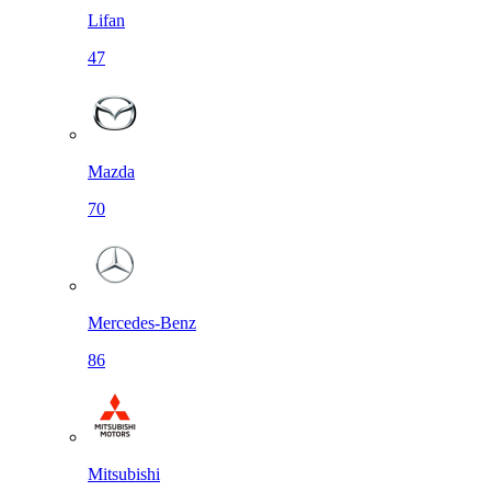
Lifan
47
Mazda
70
Mercedes-Benz
86
Mitsubishi