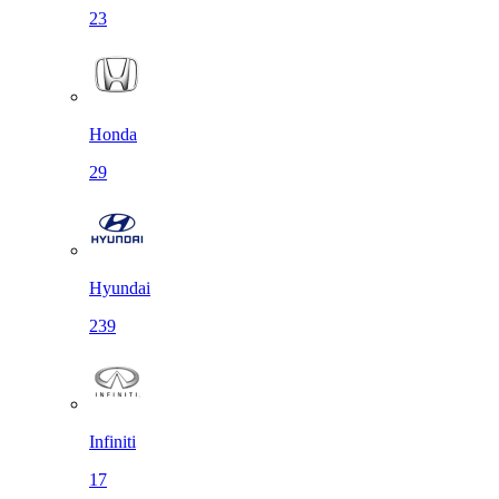
23
Honda
29
Hyundai
239
Infiniti
17