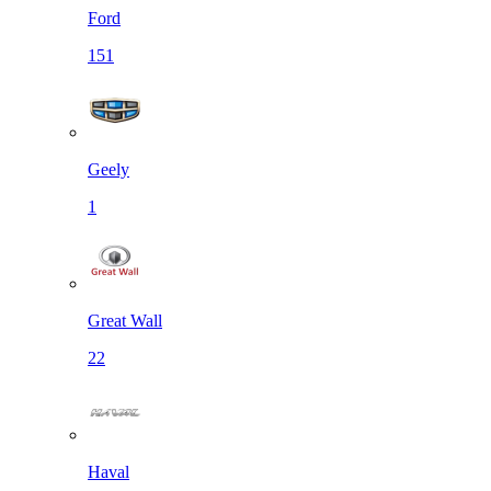
Ford
151
Geely
1
Great Wall
22
Haval