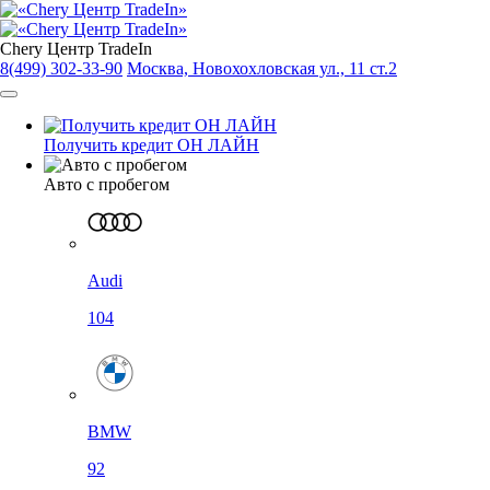
Chery Центр TradeIn
8(499) 302-33-90
Москва, Новохохловская ул., 11 ст.2
Получить кредит ОН ЛАЙН
Авто с пробегом
Audi
104
BMW
92