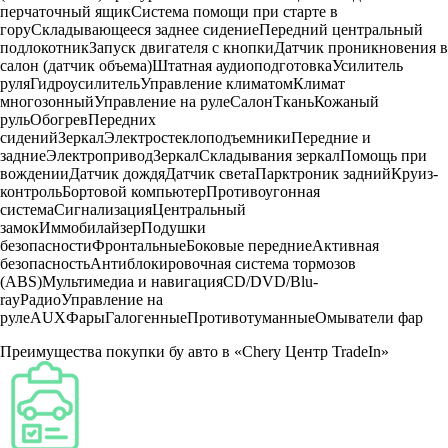
перчаточный ящик
Система помощи при старте в
гору
Складывающееся заднее сидение
Передний центральный
подлокотник
Запуск двигателя с кнопки
Датчик проникновения в
салон (датчик объема)
Штатная аудиоподготовка
Усилитель
руля
Гидроусилитель
Управление климатом
Климат
многозонный
Управление на руле
Салон
Ткань
Кожаный
руль
Обогрев
Передних
сидений
Зеркал
Электростеклоподъемники
Передние и
задние
Электропривод
Зеркал
Складывания зеркал
Помощь при
вождении
Датчик дождя
Датчик света
Парктроник задний
Круиз-
контроль
Бортовой компьютер
Противоугонная
система
Сигнализация
Центральный
замок
Иммобилайзер
Подушки
безопасности
Фронтальные
Боковые передние
Активная
безопасность
Антиблокировочная система тормозов
(ABS)
Мультимедиа и навигация
CD/DVD/Blu-
ray
Радио
Управление на
руле
AUX
Фары
Галогенные
Противотуманные
Омыватели фар
Преимущества покупки бу авто в «Chery Центр TradeIn»