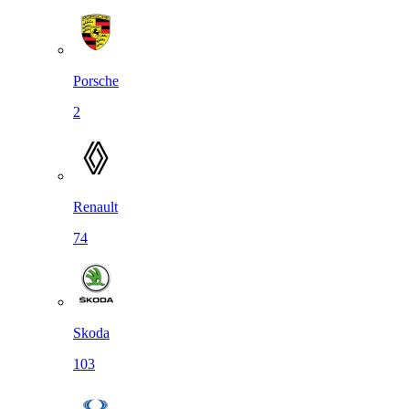
Porsche
2
Renault
74
Skoda
103