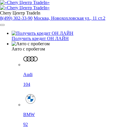
Chery Центр TradeIn
8(499) 302-33-90
Москва, Новохохловская ул., 11 ст.2
Получить кредит ОН ЛАЙН
Авто с пробегом
Audi
104
BMW
92