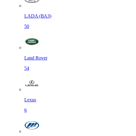
LADA (ВАЗ)
50
Land Rover
54
Lexus
6