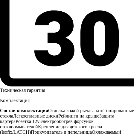
Техническая гарантия
Комплектация
Состав комплектации
Отделка кожей рычага кпп
Тонированные
стекла
Легкосплавные диски
Рейлинги на крыше
Защита
картера
Розетка 12v
Электрообогрев форсунок
стеклоомывателей
Крепление для детского кресла
(Isofix/LATCH)
Прикуриватель и пепельница
Охлаждаемый