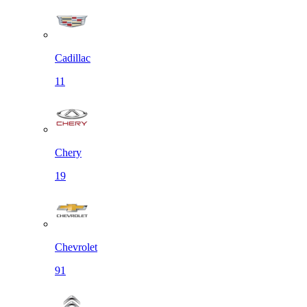
Cadillac
11
Chery
19
Chevrolet
91