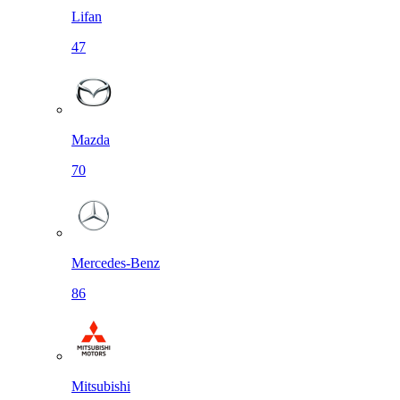
Lifan
47
Mazda
70
Mercedes-Benz
86
Mitsubishi