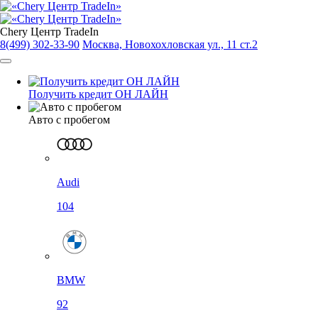
Chery Центр TradeIn
8(499) 302-33-90
Москва, Новохохловская ул., 11 ст.2
Получить кредит ОН ЛАЙН
Авто с пробегом
Audi
104
BMW
92