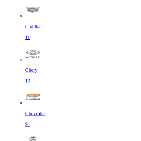
Cadillac
11
Chery
19
Chevrolet
91