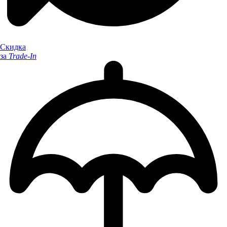
Скидка
за
Trade-In