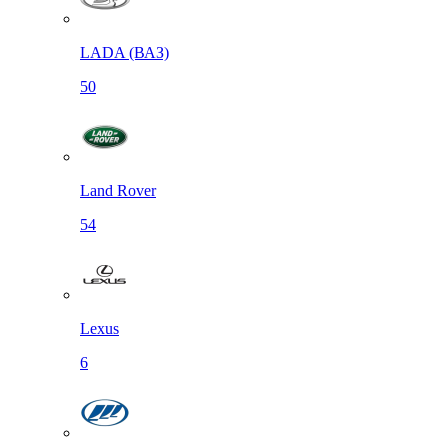
LADA (ВАЗ)
50
Land Rover
54
Lexus
6