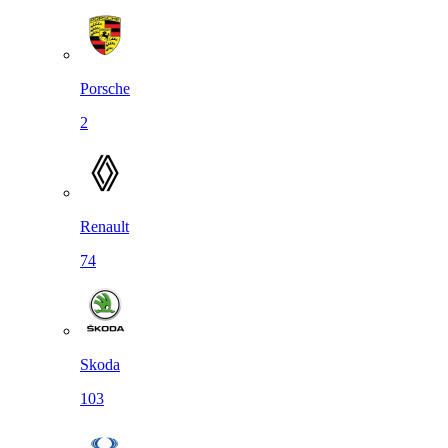
Porsche
2
Renault
74
Skoda
103