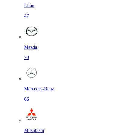
Lifan
47
Mazda
70
Mercedes-Benz
86
Mitsubishi