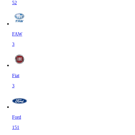
52
FAW
3
Fiat
3
Ford
151