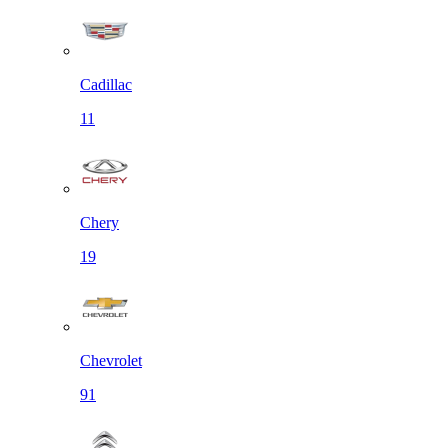
Cadillac
11
Chery
19
Chevrolet
91