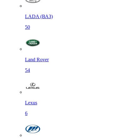
LADA (ВАЗ)
50
Land Rover
54
Lexus
6