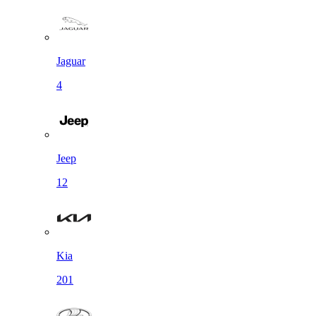
Jaguar
4
Jeep
12
Kia
201