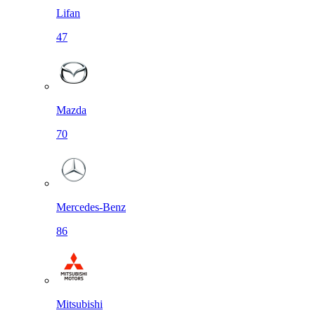
Lifan
47
Mazda
70
Mercedes-Benz
86
Mitsubishi