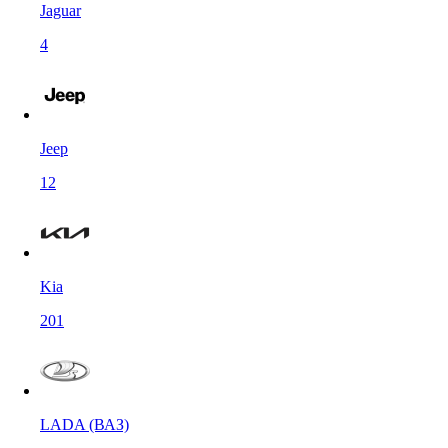
Jaguar
4
Jeep
12
Kia
201
LADA (ВАЗ)