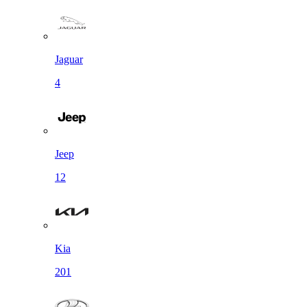
Jaguar
4
Jeep
12
Kia
201