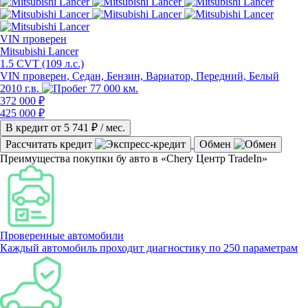
VIN
проверен
Mitsubishi Lancer
1.5 CVT (109 л.с.)
VIN проверен
, Седан, Бензин, Вариатор, Передний, Белый
2010 г.в.
77 000 км.
372 000 ₽
425 000 ₽
В кредит от
5 741
₽ / мес.
Рассчитать кредит
Обмен
Преимущества покупки бу авто в «Chery Центр TradeIn»
Проверенные автомобили
Каждый автомобиль проходит диагностику по 250 параметрам