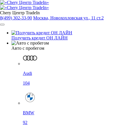
Chery Центр TradeIn
8(499) 302-33-90
Москва, Новохохловская ул., 11 ст.2
Получить кредит ОН ЛАЙН
Авто с пробегом
Audi
104
BMW
92