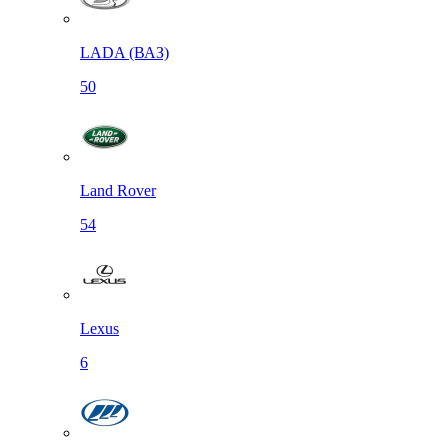
LADA (ВАЗ)
50
Land Rover
54
Lexus
6