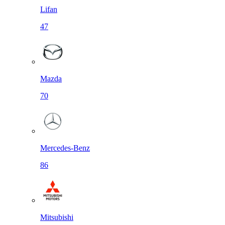
Lifan
47
Mazda
70
Mercedes-Benz
86
Mitsubishi