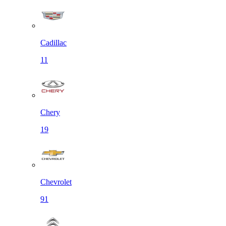
Cadillac
11
Chery
19
Chevrolet
91