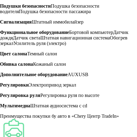
Подушки безопасности
Подушка безопасности
водителя
Подушка безопасности пассажира
Сигнализация
Штатный иммобилайзер
Функциональное оборудование
Бортовой компьютер
Датчик
дождя
Датчик света
Штатная навигационная система
Обогрев
зеркал
Усилитель руля (электро)
Цвет салона
Темный салон
Обивка салона
Кожаный салон
Дополнительное оборудование
AUX
USB
Регулировки
Электропривод зеркал
Регулировка руля
Регулировка руля по высоте
Мультимедиа
Штатная аудиосистема с cd
Преимущества покупки бу авто в «Chery Центр TradeIn»