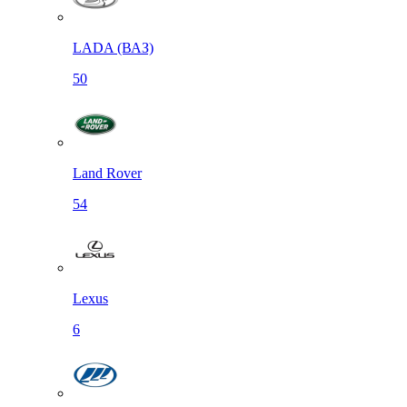
LADA (ВАЗ)
50
Land Rover
54
Lexus
6