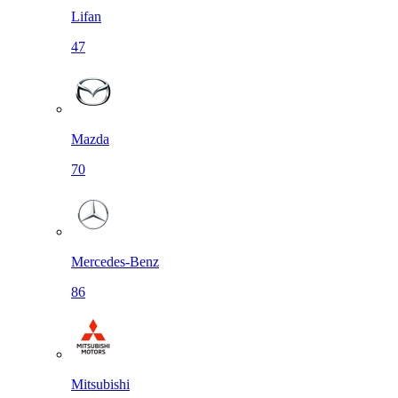
Lifan
47
Mazda
70
Mercedes-Benz
86
Mitsubishi