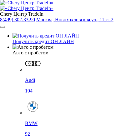
Chery Центр TradeIn
8(499) 302-33-90
Москва, Новохохловская ул., 11 ст.2
Получить кредит ОН ЛАЙН
Авто с пробегом
Audi
104
BMW
92