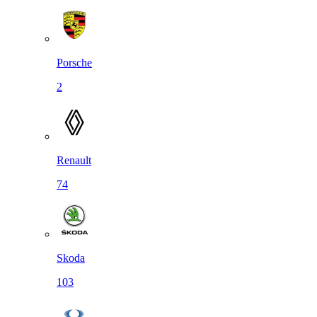
Porsche
2
Renault
74
Skoda
103