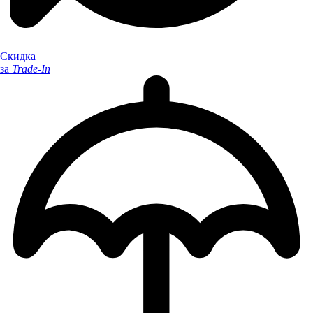
Скидка
за
Trade-In