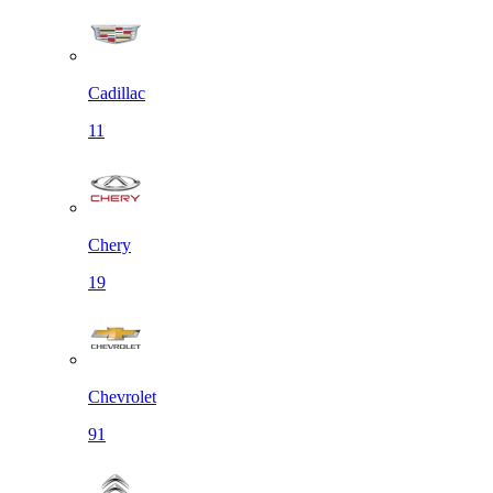
Cadillac
11
Chery
19
Chevrolet
91