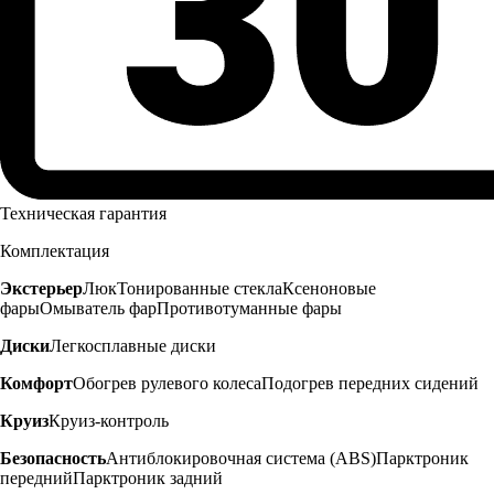
Техническая гарантия
Комплектация
Экстерьер
Люк
Тонированные стекла
Ксеноновые
фары
Омыватель фар
Противотуманные фары
Диски
Легкосплавные диски
Комфорт
Обогрев рулевого колеса
Подогрев передних сидений
Круиз
Круиз-контроль
Безопасность
Антиблокировочная система (ABS)
Парктроник
передний
Парктроник задний