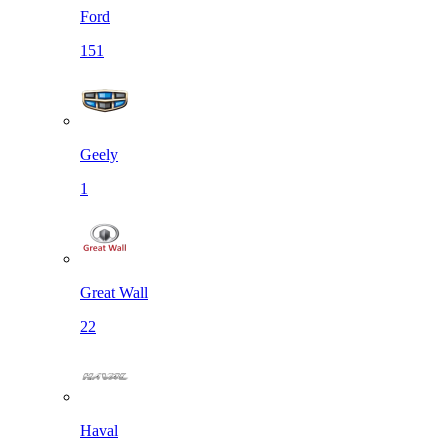
Ford
151
Geely
1
Great Wall
22
Haval