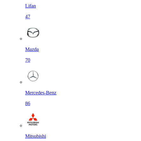
Lifan
47
Mazda
70
Mercedes-Benz
86
Mitsubishi