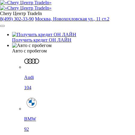
Chery Центр TradeIn
8(499) 302-33-90
Москва, Новохохловская ул., 11 ст.2
Получить кредит ОН ЛАЙН
Авто с пробегом
Audi
104
BMW
92