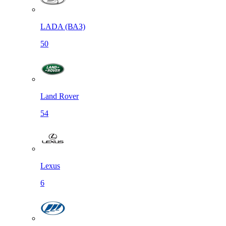
LADA (ВАЗ)
50
Land Rover
54
Lexus
6