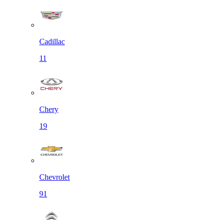
Cadillac
11
Chery
19
Chevrolet
91