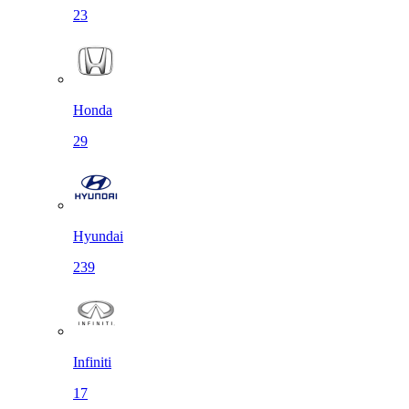
23
Honda
29
Hyundai
239
Infiniti
17