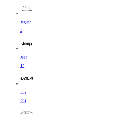
Jaguar
4
Jeep
12
Kia
201