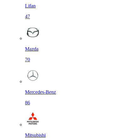
Lifan
47
Mazda
70
Mercedes-Benz
86
Mitsubishi