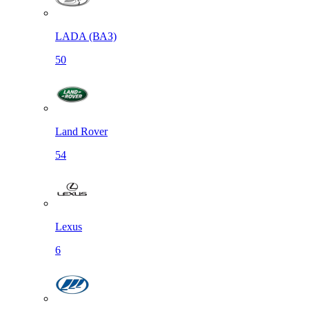
LADA (ВАЗ)
50
Land Rover
54
Lexus
6