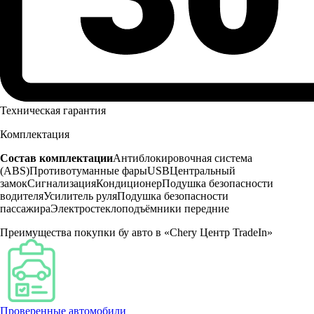
Техническая гарантия
Комплектация
Состав комплектации
Антиблокировочная система
(ABS)
Противотуманные фары
USB
Центральный
замок
Сигнализация
Кондиционер
Подушка безопасности
водителя
Усилитель руля
Подушка безопасности
пассажира
Электростеклоподъёмники передние
Преимущества покупки бу авто в «Chery Центр TradeIn»
Проверенные автомобили