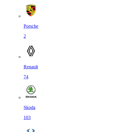
Porsche
2
Renault
74
Skoda
103