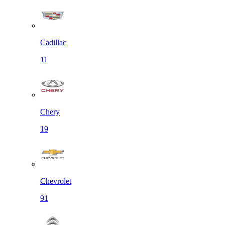
Cadillac
11
Chery
19
Chevrolet
91