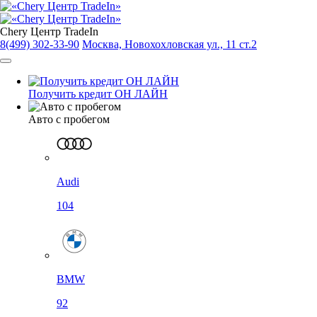
Chery Центр TradeIn
8(499) 302-33-90
Москва, Новохохловская ул., 11 ст.2
Получить кредит ОН ЛАЙН
Авто с пробегом
Audi
104
BMW
92