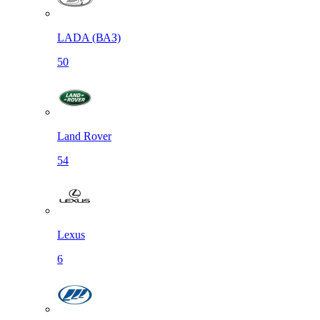
LADA (ВАЗ)
50
Land Rover
54
Lexus
6