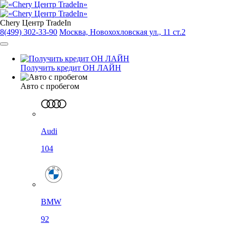
Chery Центр TradeIn
8(499) 302-33-90
Москва, Новохохловская ул., 11 ст.2
Получить кредит ОН ЛАЙН
Авто с пробегом
Audi
104
BMW
92