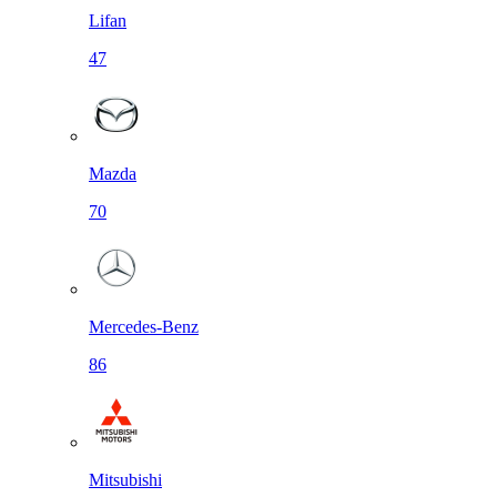
Lifan
47
Mazda
70
Mercedes-Benz
86
Mitsubishi