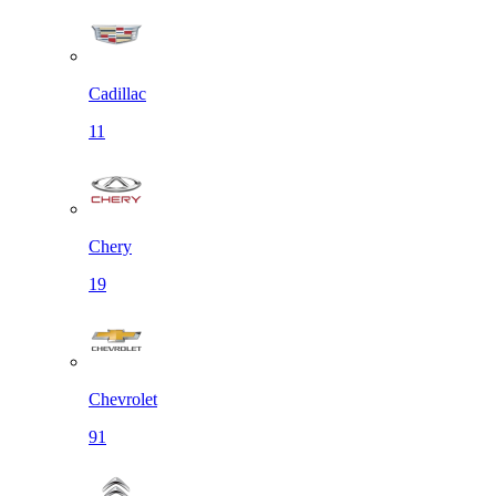
Cadillac
11
Chery
19
Chevrolet
91