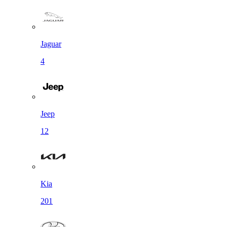
Jaguar
4
Jeep
12
Kia
201