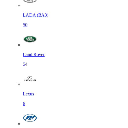
LADA (ВАЗ)
50
Land Rover
54
Lexus
6