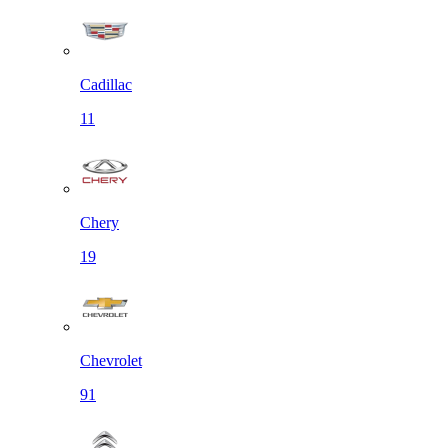
Cadillac
11
Chery
19
Chevrolet
91