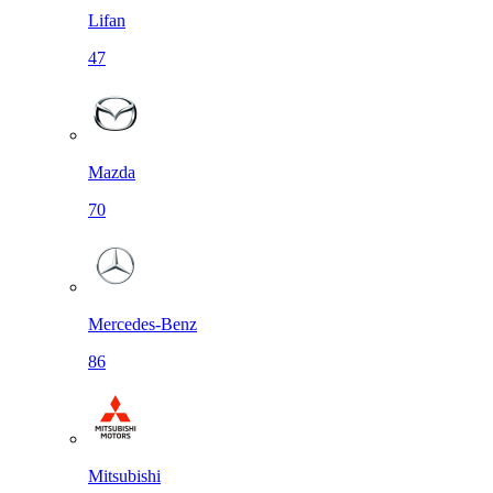
Lifan
47
Mazda
70
Mercedes-Benz
86
Mitsubishi