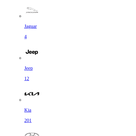
Jaguar
4
Jeep
12
Kia
201