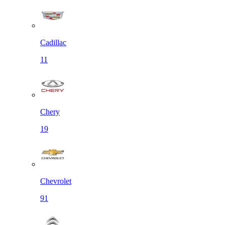
Cadillac
11
Chery
19
Chevrolet
91