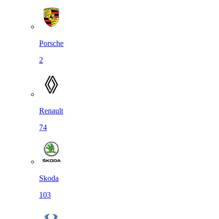
Porsche
2
Renault
74
Skoda
103