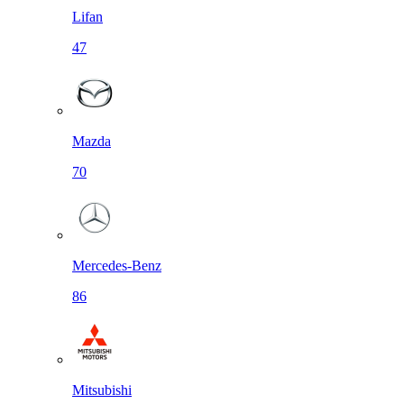
Lifan
47
Mazda
70
Mercedes-Benz
86
Mitsubishi