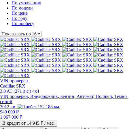
По умолчанию
По модели
По цене
По году
По пробегу
VIN
проверен
Cadillac SRX
3.0 AT (271 л.с.) 4x4
VIN проверен
, Внедорожник, Бензин, Автомат, Полный, Темно-
синий
2012 г.в.
152 188 км.
949 000 ₽
1 067 000 ₽
В кредит от
14 945
₽ / мес.