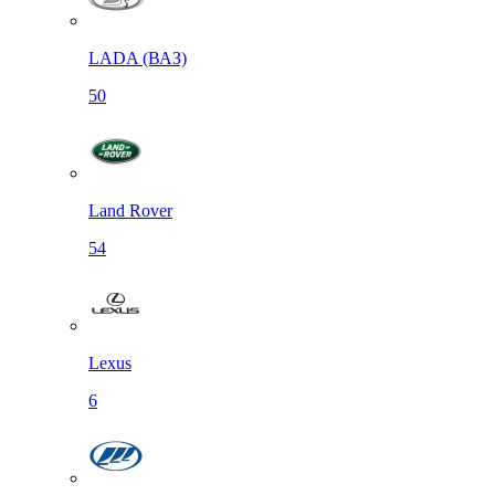
LADA (ВАЗ)
50
Land Rover
54
Lexus
6