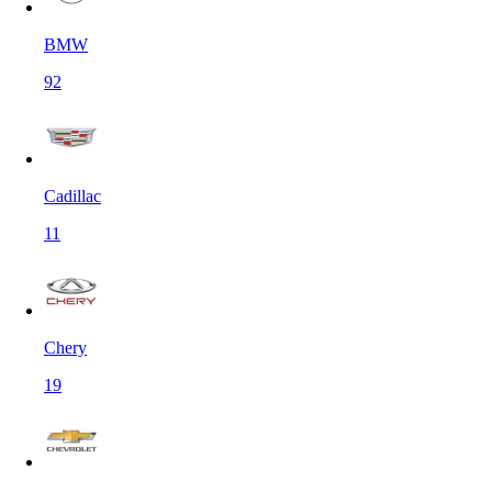
BMW
92
Cadillac
11
Chery
19