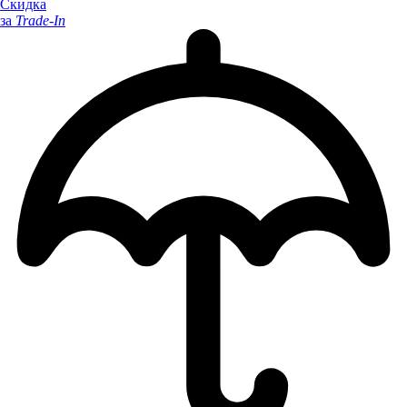
Скидка
за
Trade-In