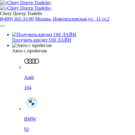
Chery Центр TradeIn
8(499) 302-33-90
Москва, Новохохловская ул., 11 ст.2
Получить кредит ОН ЛАЙН
Авто с пробегом
Audi
104
BMW
92