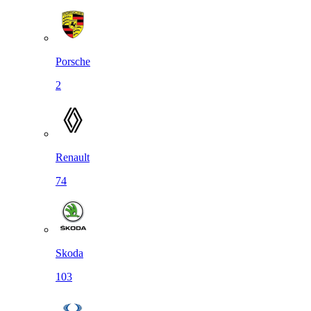
Porsche
2
Renault
74
Skoda
103