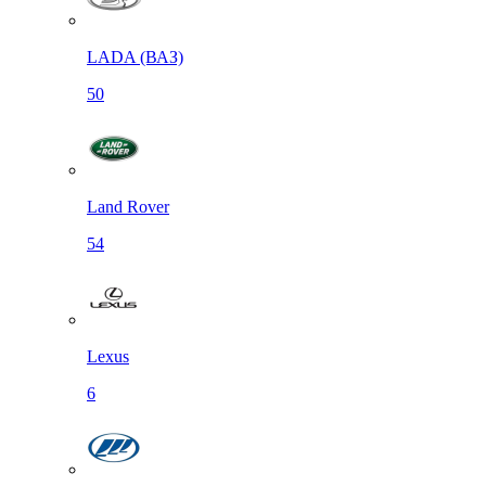
LADA (ВАЗ)
50
Land Rover
54
Lexus
6