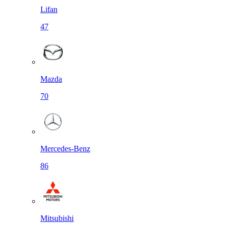
Lifan
47
Mazda
70
Mercedes-Benz
86
Mitsubishi