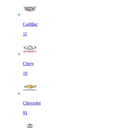
Cadillac
11
Chery
19
Chevrolet
91